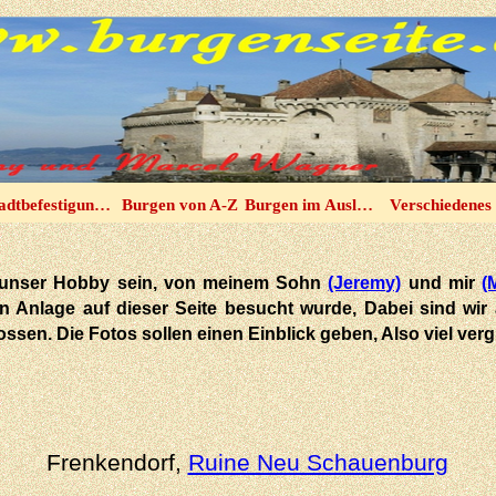
adtbefestigungen
Burgen von A-Z
Burgen im Ausland
Verschiedenes
 in unser Hobby sein, von meinem Sohn
(Jeremy)
und mir
(
hen Anlage auf dieser Seite besucht wurde, Dabei sind wir
tossen. Die Fotos sollen einen Einblick geben, Also viel ve
Frenkendorf,
Ruine Neu Schauenburg