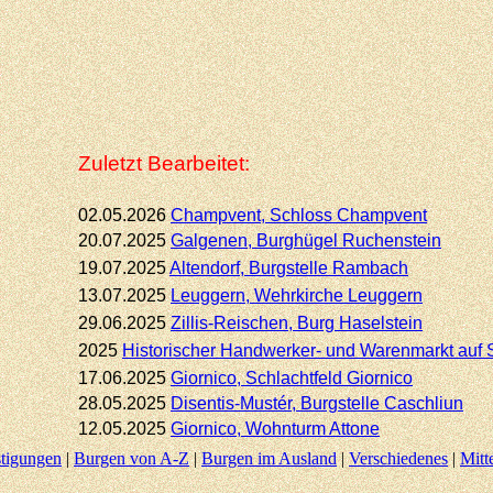
Zuletzt Bearbeitet:
02.05.2026
Champvent, Schloss Champvent
20.07.2025
Galgenen, Burghügel Ruchenstein
19.07.2025
Altendorf,
Burgstelle Rambach
13.07.2025
Leuggern, Wehrkirche Leuggern
29.06.2025
Zillis-
Reischen, Burg Haselstein
2025
Historischer Handwerker-
und Warenmarkt auf 
17.06.2025
Giornico,
Schlachtfeld Giornico
28.05.2025
Disentis-
Mustér, Burgstelle Caschliun
12.05.2025
Giornico,
Wohnturm Attone
stigungen
|
Burgen von A-Z
|
Burgen im Ausland
|
Verschiedenes
|
Mitt