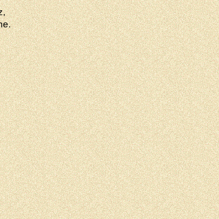
z,
ne.