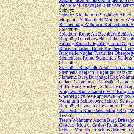
Schaffhausen
Schloss Beringen
Kirche 
Wehrkirche Thayngen
Ruine Wolkenste
Schwyz
Schwyz
Archivturm
Burghügel Äbnet
Morgarten
Schlachtfeld Morgarten
Weh
Reichenburg
Wehrturm Rothenthurm
B
Solothurn
Solothurn
Ruine Alt Bechburg
Schloss 
Burghügel Chalberweidli
Ruine Chienb
Froburg
Ruine Gilgenberg
Turm Gilge
Ruine Hülzistein
Ruine Kienberg
Ruine
Burgstelle Nuglar
Turmruine Obergösg
Sternenberg
Ruine Sternenfels
Schloss
St. Gallen
St. Gallen
Burgstelle Aeuli
Turm Alema
Steinhaus Balgach
Burghügel Bäbikon
Flurname Burg
Burghügel Egg
Wohntu
Galgen Galgenmad
Richtstätte Galgens
Halde
Burg Hardegg
Schloss Heerbrug
Kugelwis
Ruine Lämmerwies
Burg Lüt
Oberberg
Schloss Rapperswil
Schloss 
Wohnturm Schlossberg
Schloss Schwa
Burghügel Uznach / Hexenturm
Festun
Wichenstein
Ruine Wildenburg
Burg W
Tessin
Tessin
Wohnturm Attone
Burg Brissag
Castello (Mott di Casles)
Ruine Dongio
Schloss Montebello
Schloss Moretti, C