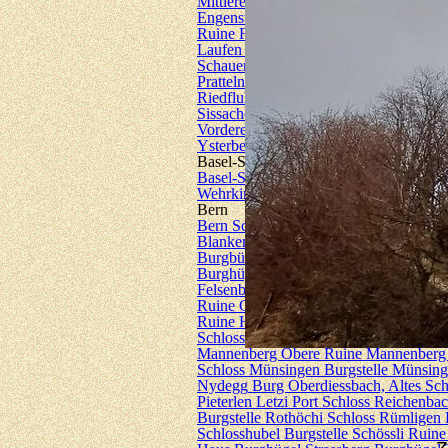
Mittlere Birseck, nördlich
Ruine Birseck
Engenstein
Brücke Erkolzbrücke
Ruine
Ruine Fürstenstein
Letzi Glögglifels
Sc
Laufen
Ruine Madeln
Burgstelle Maisp
Schauenburg
Landsitz Neu Schauenbu
Pratteln
Ruine Ramlinsburg
Ruine Ram
Riedfluh
Ruine Rifenstein
Burgmotte R
Sissacherfluh
Wehrkirche St.Arbogast
Vordere
Ruine Waldenburg
Schloss Wil
Ysterberg
Burgstelle Ziefen
Burgmotte
Basel-Stadt
Basel-Stadt
Galgen Basel
Weiherhaus U
Wehrkirche Riehen
Weiherhaus Riehen
Bern
Bern
Schloss Aarberg
Schloss Aarwan
Blankenburg
Galgen Brandwald
Schlo
Burgbühl
Schloss Burgdorf
Schloss Bur
Burghügel Chülperg
Wehranlage Eggra
Felsenburg
Burg Festi, Alte Burg
Ruine
Ruine Geristein
Ruine Grasburg
Ruine
Ruine Hohburg
Schloss Hünegg
Burgst
Schloss Köniz
Hölzernes Schloss
Burgs
Mannenberg Obere
Ruine Mannenberg
Schloss Münsingen
Burgstelle Münsin
Nydegg
Burg Oberdiessbach, Altes Sch
Pieterlen
Letzi Port
Schloss Reichenba
Burgstelle Rothöchi
Schloss Rümligen
Schlosshubel
Burgstelle Schössli
Ruine