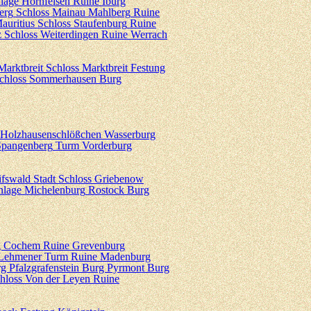
lage Hornfelsen
Ruine Iburg
erg
Schloss Mainau
Mahlberg
Ruine
auritius
Schloss Staufenburg
Ruine
z
Schloss Weiterdingen
Ruine Werrach
Marktbreit
Schloss Marktbreit
Festung
chloss Sommerhausen
Burg
 Holzhausenschlößchen
Wasserburg
Spangenberg
Turm Vorderburg
ifswald Stadt
Schloss Griebenow
nlage Michelenburg
Rostock
Burg
g Cochem
Ruine Grevenburg
 Lehmener Turm
Ruine Madenburg
g Pfalzgrafenstein
Burg Pyrmont
Burg
hloss Von der Leyen
Ruine