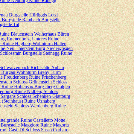
Ruine Neuburg
Ruine Radegg
ynau
Burgstelle Hürüggis
Letzi
n
Burgstelle Rambach
Burgstelle
gstelle Tal
Ruine Blauenstein
Weiherhaus Büren
urg Emmenholz, Unteres
Ruine
e
Ruine Hagberg
Wohnturm Halten
ne Neu Thierstein
Burg Niedergösgen
Schlossrain
Burgstelle Steinegg
Ruine
 Schwarzenbach
Richtstätte Anhau
 Burgau
Wohnturm Breny Turm
e Freudenberg
Ruine Frischenberg
nstein
Schloss Grünenstein
Schloss
f
Ruine Hohensax
Burg Iberg
Galgen
enburg
Ruine Nidberg
Schloss
 Sargans
Schloss Schenken-Glattburg
i (Steinhaus)
Ruine Uznaberg
enstein
Schloss Werdenberg
Ruine
stelgrande
Ruine Castelletto
Motte
Burgstelle Maggiore
Ruine Magoria
rno, Cast. Di
Schloss Sasso Corbaro