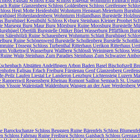
chloss Eglisau
Schloss Elgg
Schloss Eigental
Wohnturm Embrach
Burg
aach
Ruine Glanzenberg
Schloss Goldenberg
Schloss Greifensee
Schlo
hloss Hegi
Motte Heidenbühl
Wohnturm Henggart-Meierturm
Burghüg
rghügel Hohenlandenberg
Wohnturm Hollandhaus
Burgstelle Holzhu
us
Burghügel Kessibühl
Schloss Kyburg
Steinhaus Kleiner Prophet
Sc
le Marsegg
Burg Maur
Burg Mörsburg
Ruine Moosburg
Burgstelle Mü
urghügel Obertilli
Burgstelle Ottiker Büel
Wasserburg Pffäffikon
Burg
m Sälenhölzli
Ruine Schauenberg
Wohnturm Schlatt
Burghügel Schlo
elburg
Ruine Schönenwerd
Burgstelle Schollenberg
Burstelle Schottik
mruine Tössegg
Schloss Turbenthal
Ritterhaus Uerikon
Ritterhaus Uer
urm Volketswil
Wasserburg Wallberg
Schlössli Weiningen
Schloss Wet
Ruine Wulp
Steinhaus Zum Paradies
Steinhaus Zum Schwarzer Ambo
Eschenbach
Altstätten
Andelfingen
Arbon
Baden
Basel
Bischofszell
Br
enhofen
Eglisau
Erlach
Freiburg
Fürstenau
Genf
Glanzenberg
Greifen
de-Peilz
Laufen
Liestal
Le Landeron
Lenzburg
Lichtensteig
Luzern
Ma
e
Rapperswil
Regensberg
Rheinau
Romont
Saillon
Sempach
St. Ursan
isp
Vissoie
Walenstadt
Waldenburg
Wangen an der Aare
Werdenberg
W
e Barockschanze
Schloss Beuggen
Ruine Bärenfels
Schloss Blumenfe
en
Schloss Fahrnau
Ruine Freiburg
Schloss Gaisbach
Schloss Grenzac