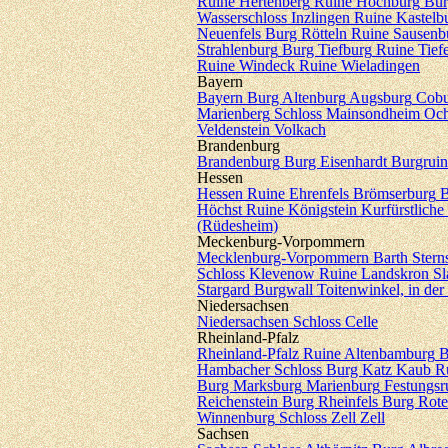
Ruine Hertenberg
Ruine Hochburg
Bur
Wasserschloss Inzlingen
Ruine Kastelb
Neuenfels
Burg Rötteln
Ruine Sausenb
Strahlenburg
Burg Tiefburg
Ruine Tiefe
Ruine Windeck
Ruine Wieladingen
Bayern
Bayern
Burg Altenburg
Augsburg
Cobu
Marienberg
Schloss Mainsondheim
Och
Veldenstein
Volkach
Brandenburg
Brandenburg
Burg Eisenhardt
Burgrui
Hessen
Hessen
Ruine Ehrenfels
Brömserburg
B
Höchst
Ruine Königstein
Kurfürstliche
(Rüdesheim)
Meckenburg-Vorpommern
Mecklenburg-Vorpommern
Barth
Ster
Schloss Klevenow
Ruine Landskron
Sl
Stargard
Burgwall Toitenwinkel, in de
Niedersachsen
Niedersachsen
Schloss Celle
Rheinland-Pfalz
Rheinland-Pfalz
Ruine Altenbamburg
B
Hambacher Schloss
Burg Katz
Kaub
R
Burg Marksburg
Marienburg
Festungsr
Reichenstein
Burg Rheinfels
Burg Rote
Winnenburg
Schloss Zell
Zell
Sachsen