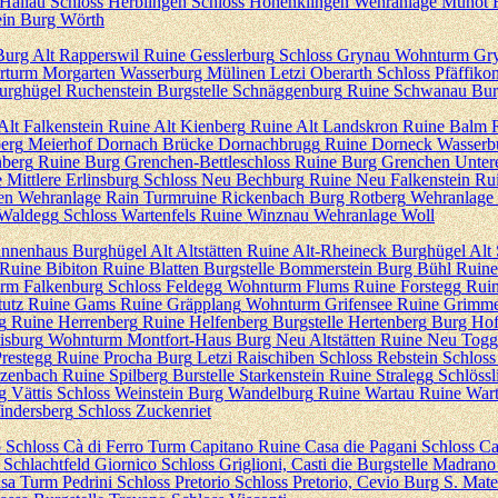
Hallau
Schloss Herblingen
Schloss Hohenklingen
Wehranlage Munot
in
Burg Wörth
Burg Alt Rapperswil
Ruine Gesslerburg
Schloss Grynau
Wohnturm Gr
rturm Morgarten
Wasserburg Mülinen
Letzi Oberarth
Schloss Pfäffiko
urghügel Ruchenstein
Burgstelle Schnäggenburg
Ruine Schwanau
Bur
Alt Falkenstein
Ruine Alt Kienberg
Ruine Alt Landskron
Ruine Balm
erg
Meierhof Dornach
Brücke Dornachbrugg
Ruine Dorneck
Wasserb
nberg
Ruine Burg Grenchen-Bettleschloss
Ruine Burg Grenchen Unter
 Mittlere Erlinsburg
Schloss Neu Bechburg
Ruine Neu Falkenstein
Rui
en
Wehranlage Rain
Turmruine Rickenbach
Burg Rotberg
Wehranlage 
 Waldegg
Schloss Wartenfels
Ruine Winznau
Wehranlage Woll
nnenhaus
Burghügel Alt Altstätten
Ruine Alt-Rheineck
Burghügel Alt
Ruine Bibiton
Ruine Blatten
Burgstelle Bommerstein
Burg Bühl
Ruine
rm Falkenburg
Schloss Feldegg
Wohnturm Flums
Ruine Forstegg
Ruin
tutz
Ruine Gams
Ruine Gräpplang
Wohnturm Grifensee
Ruine Grimme
g
Ruine Herrenberg
Ruine Helfenberg
Burgstelle Hertenberg
Burg Ho
isburg
Wohnturm Montfort-Haus
Burg Neu Altstätten
Ruine Neu Togg
Prestegg
Ruine Procha Burg
Letzi Raischiben
Schloss Rebstein
Schloss
rzenbach
Ruine Spilberg
Burstelle Starkenstein
Ruine Stralegg
Schlössl
g Vättis
Schloss Weinstein
Burg Wandelburg
Ruine Wartau
Ruine Wart
indersberg
Schloss Zuckenriet
o
Schloss Cà di Ferro
Turm Capitano
Ruine Casa die Pagani
Schloss Ca
Schlachtfeld Giornico
Schloss Griglioni, Casti die
Burgstelle Madrano
asa
Turm Pedrini
Schloss Pretorio
Schloss Pretorio, Cevio
Burg S. Mate