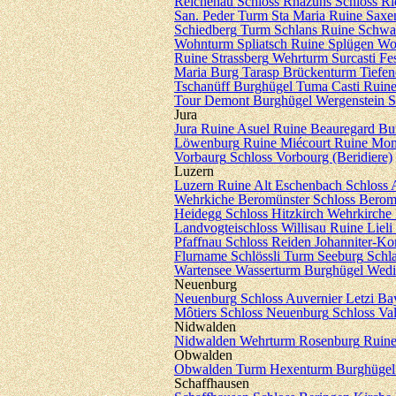
Reichenau
Schloss Rhäzüns
Schloss Ri
San. Peder
Turm Sta Maria
Ruine Saxen
Schiedberg
Turm Schlans
Ruine Schwar
Wohnturm Spliatsch
Ruine Splügen
Wo
Ruine Strassberg
Wehrturm Surcasti
Fes
Maria
Burg Tarasp
Brückenturm Tiefen
Tschanüff
Burghügel Tuma Casti
Ruine
Tour Demont
Burghügel Wergenstein
S
Jura
Jura
Ruine Asuel
Ruine Beauregard
Bu
Löwenburg
Ruine Miécourt
Ruine Mon
Vorbaurg
Schloss Vorbourg (Beridiere)
Luzern
Luzern
Ruine Alt Eschenbach
Schloss 
Wehrkiche Beromünster
Schloss Berom
Heidegg
Schloss Hitzkirch
Wehrkirche
Landvogteischloss Willisau
Ruine Lieli
Pfaffnau
Schloss Reiden Johanniter-
Flurname Schlössli
Turm Seeburg
Schl
Wartensee
Wasserturm
Burghügel Wedi
Neuenburg
Neuenburg
Schloss Auvernier
Letzi Ba
Môtiers
Schloss Neuenburg
Schloss Va
Nidwalden
Nidwalden
Wehrturm Rosenburg
Ruine
Obwalden
Obwalden
Turm Hexenturm
Burghügel
Schaffhausen