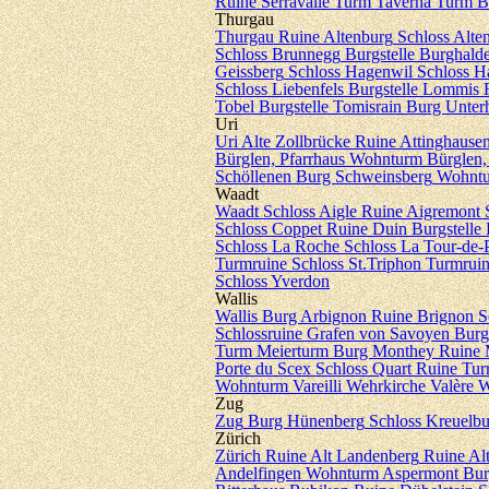
Ruine Serravalle
Turm Taverna
Turm B
Thurgau
Thurgau
Ruine Altenburg
Schloss Alte
Schloss Brunnegg
Burgstelle Burghald
Geissberg
Schloss Hagenwil
Schloss H
Schloss Liebenfels
Burgstelle Lommis
Tobel
Burgstelle Tomisrain
Burg Unter
Uri
Uri
Alte Zollbrücke
Ruine Attinghause
Bürglen, Pfarrhaus
Wohnturm Bürglen, 
Schöllenen
Burg Schweinsberg
Wohntu
Waadt
Waadt
Schloss Aigle
Ruine Aigremont
Schloss Coppet
Ruine Duin
Burgstelle
Schloss La Roche
Schloss La Tour-de-P
Turmruine Schloss St.Triphon
Turmruin
Schloss Yverdon
Wallis
Wallis
Burg Arbignon
Ruine Brignon
S
Schlossruine Grafen von Savoyen
Burg
Turm Meierturm
Burg Monthey
Ruine 
Porte du Scex
Schloss Quart
Ruine Tur
Wohnturm Vareilli
Wehrkirche Valère
W
Zug
Zug
Burg Hünenberg
Schloss Kreuelb
Zürich
Zürich
Ruine Alt Landenberg
Ruine Al
Andelfingen
Wohnturm Aspermont
Bur