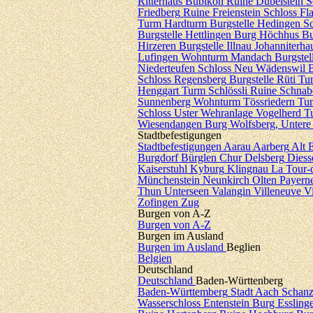
Ritterhaus Bubikon
Ruine Dübelstein
S
Friedberg
Ruine Freienstein
Schloss Fl
Turm Hardturm
Burgstelle Hedingen
Sc
Burgstelle Hettlingen
Burg Höchhus
Bu
Hirzeren
Burgstelle Illnau
Johanniterha
Lufingen
Wohnturm Mandach
Burgstel
Niederteufen
Schloss Neu Wädenswil
B
Schloss Regensberg
Burgstelle Rüti
Tur
Henggart
Turm Schlössli
Ruine Schnab
Sunnenberg
Wohnturm Tössriedern
Tur
Schloss Uster
Wehranlage Vogelherd
T
Wiesendangen
Burg Wolfsberg, Untere
Stadtbefestigungen
Stadtbefestigungen
Aarau
Aarberg
Alt 
Burgdorf
Bürglen
Chur
Delsberg
Diess
Kaiserstuhl
Kyburg
Klingnau
La Tour-
Münchenstein
Neunkirch
Olten
Payern
Thun
Unterseen
Valangin
Villeneuve
V
Zofingen
Zug
Burgen von A-Z
Burgen von A-Z
Burgen im Ausland
Burgen im Ausland
Beglien
Belgien
Deutschland
Deutschland
Baden-Württenberg
Baden-Württemberg
Stadt Aach
Schanz
Wasserschloss Entenstein
Burg Essling