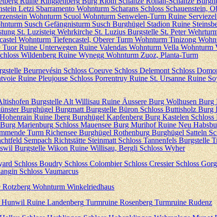
etberg
Ruine Ringgenberg
Burg Riom
Schanze Rohan-Schanze
Burgh
stein
Letzi Sbarramento
Wohnturm Scharans
Schloss Schauenstein, O
zenstein
Wohnturm Scuol
Wohnturm Senwelen-Turm
Ruine Serviezel
hnturm Susch
Gefängnisturm Susch
Burghügel Stadion
Ruine Steinsb
tung St. Luzisteig
Wehrkirche St. Luzius
Burgstelle St. Peter
Wehrturm
castel
Wohnturm Tiefencastel, Oberer Turm
Wohnturm Tinizong
Wohnt
 Tuor
Ruine Unterwegen
Ruine Valendas
Wohnturm Vella
Wohnturm V
chloss Wildenberg
Ruine Wynegg
Wohnturm Zuoz, Planta-Turm
rgstelle Beurnevésin
Schloss Coeuve
Schloss Delemont
Schloss Domo
tvoie
Ruine Pleujouse
Schloss Porrentruy
Ruine St. Ursanne
Ruine So
Altishofen
Burgstelle Alt Willisau
Ruine Äussere Burg Wolhusen
Burg 
ünster
Burghügel Burgmatt
Burgstelle Büron
Schloss Buttisholz
Burg 
 Hohenrain
Ruine Iberg
Burghügel Kapfenberg
Burg Kastelen
Schloss 
Burg Marienburg
Schloss Mauensee
Burg Murihof
Ruine Neu Habsbu
Kommende
Turm Richensee
Burghügel Rothenburg
Burghügel Satteln
Sc
achtfeld Sempach
Richtstätte Steinmatt
Schloss Tannenfels
Burgstelle T
swil
Burgstelle Wikon
Ruine Willisau, Bergli
Schloss Wyher
yard
Schloss Boudry
Schloss Colombier
Schloss Cressier
Schloss Gorg
langin
Schloss Vaumarcus
 Rotzberg
Wohnturm Winkelriedhaus
 Hunwil
Ruine Landenberg
Turmruine Rosenberg
Turmruine Rudenz