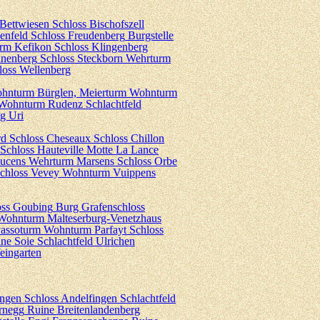
 Bettwiesen
Schloss Bischofszell
enfeld
Schloss Freudenberg
Burgstelle
rm Kefikon
Schloss Klingenberg
nnenberg
Schloss Steckborn
Wehrturm
loss Wellenberg
hnturm Bürglen, Meierturm
Wohnturm
Wohnturm Rudenz
Schlachtfeld
g Uri
rd
Schloss Cheseaux
Schloss Chillon
Schloss Hauteville
Motte La Lance
Lucens
Wehrturm Marsens
Schloss Orbe
chloss Vevey
Wohnturm Vuippens
oss Goubing
Burg Grafenschloss
Wohnturm Malteserburg-Venetzhaus
assoturm
Wohnturm Parfayt
Schloss
ne Soie
Schlachtfeld Ulrichen
ingarten
ingen
Schloss Andelfingen
Schlachtfeld
rnegg
Ruine Breitenlandenberg