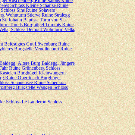
ügel Ruschenberg
Ruine Salons
Ruine
beres Schloss
Kleine Schanze
Ruine
Schloss Sins
Ruine Solavers
erg
Wohnturm Stierva
Ruine Stralegg
 St. Johann Baptista
Turm von Sta.
urm Tomils
Burghügel Trimmis
Ruine
ella, Schloss Demont
Wohnturm Vella,
nt
Befestigtes Gut Löwenburg
Ruine
yhières
Burgstelle Vendilncourt
Ruine
Baldegg, Ältere
Burg Baldegg, Jüngere
Fahr
Ruine Grünenberg
Schloss
Kastelen
Burghügel Kleinwangern
rg
Ruine Oberrinach
Burghügel
hloss Schauensee
Ruine Schenkon
rostberg
Burgstelle Wangen
Schloss
ier
Schloss Le Landeron
Schloss