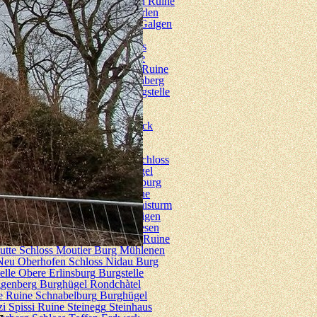
 Chuenisberg
Burghügel Diegten
Ruine
loss Fröschenegg
Burgstelle Furlen
 Hülftenschanz
Burgstelle Itkon
Galgen
 Neu Homberg
Ruine Neu
ger Hof
Ruine Pfeffingen
Schloss
en III.
Burg Reichenstein
Ruine
Schönenberg
Burgstelle Sissach
Ruine
rtenberg Mittlere
Ruine Wartenberg
z)
Schanze Witterswilerberg
Burgstelle
loss Horburg
Weiherhaus Klybeck
idergasse
p, Altes Schloss
Schloss Bipp
Schloss
 Bürg
Burgstrelle Burg
Burghügel
Ruine Chatillon
Ruine Chnebelburg
nbach
Burgstelle Faulensee
Ruine
gen Galgenhubel
Turm Gefängnisturm
gen
Burg Höchhus
Schloss Holligen
rgstelle Kerrenburg
Schloss Kiesen
urg Laupen
Burgstelle Malleray
Ruine
utte
Schloss Moutier
Burg Mühlenen
Neu Oberhofen
Schloss Nidau
Burg
elle Obere Erlinsburg
Burgstelle
ggenberg
Burghügel Rondchàtel
e
Ruine Schnabelburg
Burghügel
zi Spissi
Ruine Steinegg
Steinhaus