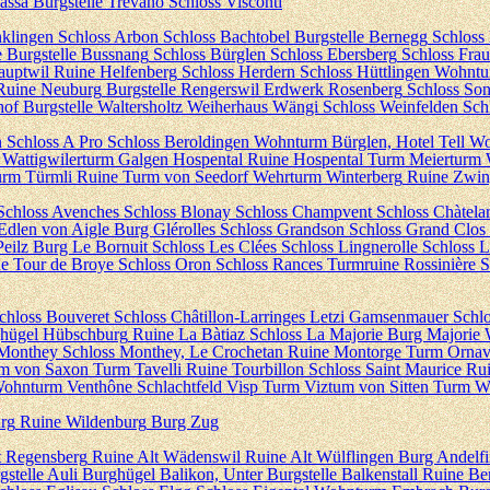
assa
Burgstelle Trevano
Schloss Visconti
nklingen
Schloss Arbon
Schloss Bachtobel
Burgstelle Bernegg
Schloss
e
Burgstelle Bussnang
Schloss Bürglen
Schloss Ebersberg
Schloss Frau
auptwil
Ruine Helfenberg
Schloss Herdern
Schloss Hüttlingen
Wohntu
Ruine Neuburg
Burgstelle Rengerswil
Erdwerk Rosenberg
Schloss So
hof
Burgstelle Waltersholtz
Weiherhaus Wängi
Schloss Weinfelden
Sch
n
Schloss A Pro
Schloss Beroldingen
Wohnturm Bürglen, Hotel Tell
Wo
Wattigwilerturm
Galgen Hospental
Ruine Hospental
Turm Meierturm
rm Türmli
Ruine Turm von Seedorf
Wehrturm Winterberg
Ruine Zwin
Schloss Avenches
Schloss Blonay
Schloss Champvent
Schloss Chàtela
 Edlen von Aigle
Burg Glérolles
Schloss Grandson
Schloss Grand Clos
eilz
Burg Le Bornuit
Schloss Les Clées
Schloss Lingnerolle
Schloss 
e Tour de Broye
Schloss Oron
Schloss Rances
Turmruine Rossinière
S
chloss Bouveret
Schloss Châtillon-Larringes
Letzi Gamsenmauer
Schl
hügel Hübschburg
Ruine La Bàtiaz
Schloss La Majorie
Burg Majorie
Monthey
Schloss Monthey, Le Crochetan
Ruine Montorge
Turm Ornav
m von Saxon
Turm Tavelli
Ruine Tourbillon
Schloss Saint Maurice
Rui
ohnturm Venthône
Schlachtfeld Visp
Turm Viztum von Sitten
Turm We
urg
Ruine Wildenburg
Burg Zug
t Regensberg
Ruine Alt Wädenswil
Ruine Alt Wülflingen
Burg Andelf
gstelle Auli
Burghügel Balikon, Unter
Burgstelle Balkenstall
Ruine Be