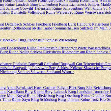
g Hohenbeilstein
Ruine Hohengeroldseck
Festung Hohentwiel
Wehran
urg
Ruine Landeck
Burg Lichtenberg
Ruine Lichteneck
Schloss Mahlb
urg
Schanze Görwihl-Tiefenstein
Ruine Schauenburg
Wehrkirche St. M
nstein
Burgstelle Vollenburg
Ruine Weibertreu
Ruine Weisswasserstel
rg
Dettelbach
Schloss Friedberg
Friedberg
Burg Hallburg
Kaiserburg
senfurt
Rothenburg ob der Tauber
Sommerhausen
Sulzfeld am Main
S
ne Beeskow
Burg Rabenstein
Schloss Wiesenburg
urg Boosenburg
Ruine Frankenstein
Friedberger Warte
Wasserschloss
 Burg
Ruine Nollig
Schloss Rüdesheim
Rüdesheim am Rhein
Schloss 
nschanze Dänholm
Burgwall Gehlsdorf
Burgwall Gut Toitenwinkel
Gre
awische Burganlage Lüssower Berg
Schloss Kölzow
Slawische Burga
r Niederung
Schloss Schwerin
Stralsund
Wismar
urg Arras
Bernkastel-Kues
Cochem
Ediger-Eller
Burg Eltz
Reichsbur
uine Kastellaun
Burg Klopp
Burg Lahneck
Burg Landshut
Turmruine
uine Mont Royal
Ruine Niederburg
Burg Oberburg
Ruine Olbrück
Bur
r Turm
Ruine Sayn
Burg Schönburg
Burg Thurant
Ruine Trutz Eltz
Sc