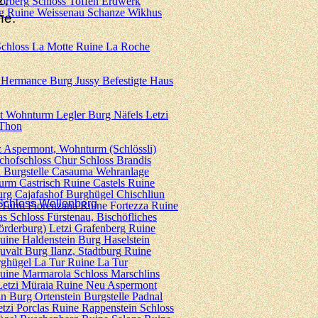
z,
orberg
Schloss Toffen
Erdwerk
g
Ruine Weissenau
Schanze Wikhus
ne.
chloss La Motte
Ruine La Roche
 Hermance
Burg Jussy
Befestigte Haus
t
Wohnturm Legler
Burg Näfels
Letzi
Thon
z
Aspermont, Wohnturm (Schlössli)
chofschloss Chur
Schloss Brandis
a
Burgstelle Casauma
Wehranlage
rm Castrisch
Ruine Castels
Ruine
rg Cajafashof
Burghügel Chischliun
Schloss Wellenberg
Turm Fiorenzana
Ruine Fortezza
Ruine
as
Schloss Fürstenau, Bischöfliches
örderburg)
Letzi Grafenberg
Ruine
uine Haldenstein
Burg Haselstein
uvalt
Burg Ilanz, Stadtburg
Ruine
ghügel La Tur
Ruine La Tur
uine Marmarola
Schloss Marschlins
Letzi Müraia
Ruine Neu Aspermont
in
Burg Ortenstein
Burgstelle Padnal
tzi Porclas
Ruine Rappenstein
Schloss