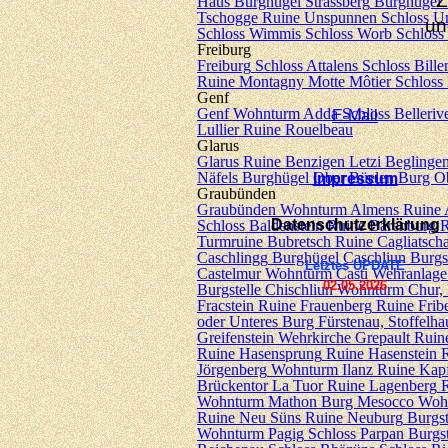
Z
Haus
Burghügel Strassberg
Burghügel 
Tschogge
Ruine Unspunnen
Schloss U
u
Schloss Wimmis
Schloss Worb
Schloss
Freiburg
Freiburg
Schloss Attalens
Schloss Bille
Ruine Montagny
Motte Môtier
Schloss
Genf
Genf
Wohnturm Adda
Schloss Belleriv
E-
Mail
Lullier
Ruine Rouelbeau
Glarus
Glarus
Ruine Benzigen
Letzi Beglinge
Näfels
Burghügel Ober Büelen
Burg O
Impressum
Graubünden
Graubünden
Wohnturm Almens
Ruine 
Datenschutzerklärung
Schloss Baldenstein
Ruine Bärenburg
R
Turmruine Bubretsch
Ruine Cagliatsch
Caschlingg
Burghügel Caschliun
Burgs
Letztes UPDATE
Castelmur
Wohnturm Casti
Wehranlage
02.05.2026
Burgstelle Chischliun
Wohnturm Chur, 
Fracstein
Ruine Frauenberg
Ruine Fribe
oder Unteres
Burg Fürstenau, Stoffelha
Greifenstein
Wehrkirche Grepault
Ruine
Ruine Hasensprung
Ruine Hasenstein
Jörgenberg
Wohnturm Ilanz
Ruine Kapf
Brückentor La Tuor
Ruine Lagenberg
R
Wohnturm Mathon
Burg Mesocco
Woh
Ruine Neu Süns
Ruine Neuburg
Burgst
Wohnturm Pagig
Schloss Parpan
Burgst