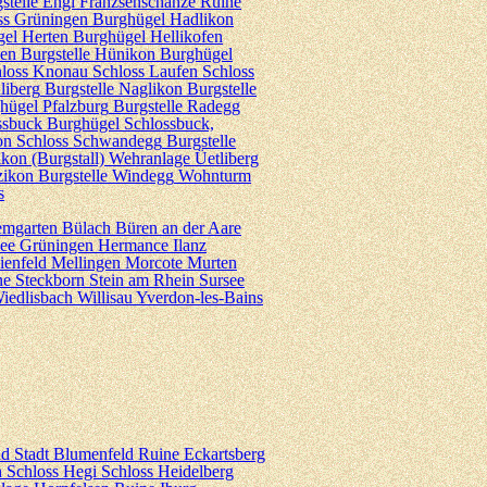
stelle Engi
Franzsenschanze
Ruine
ss Grüningen
Burghügel Hadlikon
el Herten
Burghügel Hellikofen
sen
Burgstelle Hünikon
Burghügel
hloss Knonau
Schloss Laufen
Schloss
liberg
Burgstelle Naglikon
Burgstelle
hügel Pfalzburg
Burgstelle Radegg
ssbuck
Burghügel Schlossbuck,
on
Schloss Schwandegg
Burgstelle
ikon (Burgstall)
Wehranlage Üetliberg
zikon
Burgstelle Windegg
Wohnturm
s
emgarten
Bülach
Büren an der Aare
see
Grüningen
Hermance
Ilanz
ienfeld
Mellingen
Morcote
Murten
ne
Steckborn
Stein am Rhein
Sursee
iedlisbach
Willisau
Yverdon-les-Bains
ld
Stadt Blumenfeld
Ruine Eckartsberg
h
Schloss Hegi
Schloss Heidelberg